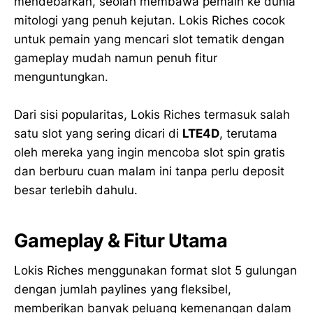
mendebarkan, seolah membawa pemain ke dunia
mitologi yang penuh kejutan. Lokis Riches cocok
untuk pemain yang mencari slot tematik dengan
gameplay mudah namun penuh fitur
menguntungkan.
Dari sisi popularitas, Lokis Riches termasuk salah
satu slot yang sering dicari di
LTE4D
, terutama
oleh mereka yang ingin mencoba slot spin gratis
dan berburu cuan malam ini tanpa perlu deposit
besar terlebih dahulu.
Gameplay & Fitur Utama
Lokis Riches menggunakan format slot 5 gulungan
dengan jumlah paylines yang fleksibel,
memberikan banyak peluang kemenangan dalam