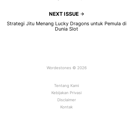
NEXT ISSUE
Strategi Jitu Menang Lucky Dragons untuk Pemula di
Dunia Slot
Wordestones © 2026
Tentang Kami
Kebijakan Privasi
Disclaimer
Kontak