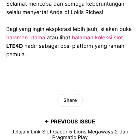
Selamat mencoba dan semoga keberuntungan
selalu menyertai Anda di Lokis Riches!
Bagi yang ingin eksplorasi lebih jauh, silakan buka
halaman utama
atau lihat
halaman koleksi slot
.
LTE4D
hadir sebagai opsi platform yang ramah
pemula.
Share
PREVIOUS ISSUE
Jelajahi Link Slot Gacor 5 Lions Megaways 2 dari
Pragmatic Play