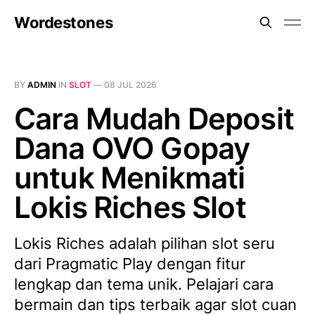
Wordestones
BY
ADMIN
IN
SLOT
—
08 JUL 2026
Cara Mudah Deposit
Dana OVO Gopay
untuk Menikmati
Lokis Riches Slot
Lokis Riches adalah pilihan slot seru
dari Pragmatic Play dengan fitur
lengkap dan tema unik. Pelajari cara
bermain dan tips terbaik agar slot cuan