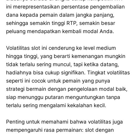
ini merepresentasikan persentase pengembalian
dana kepada pemain dalam jangka panjang,
sehingga semakin tinggi RTP, semakin besar
peluang mendapatkan kembali modal Anda.
Volatilitas slot ini cenderung ke level medium
hingga tinggi, yang berarti kemenangan mungkin
tidak terlalu sering muncul, tapi ketika datang,
hadiahnya bisa cukup signifikan. Tingkat volatilitas
seperti ini cocok untuk pemain yang punya
strategi bermain dengan pengelolaan modal baik,
siap menunggu putaran menguntungkan tanpa
terlalu sering mengalami kekalahan kecil.
Penting untuk memahami bahwa volatilitas juga
mempengaruhi rasa permainan: slot dengan