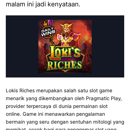
malam ini jadi kenyataan.
Lokis Riches merupakan salah satu slot game
menarik yang dikembangkan oleh Pragmatic Play,
provider terpercaya di dunia permainan slot
online. Game ini menawarkan pengalaman
bermain yang seru dengan sentuhan mitologi yang
memikat, cocok bagi para penggemar slot yang