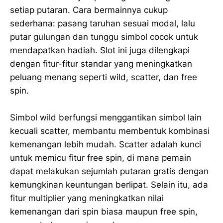
setiap putaran. Cara bermainnya cukup
sederhana: pasang taruhan sesuai modal, lalu
putar gulungan dan tunggu simbol cocok untuk
mendapatkan hadiah. Slot ini juga dilengkapi
dengan fitur-fitur standar yang meningkatkan
peluang menang seperti wild, scatter, dan free
spin.
Simbol wild berfungsi menggantikan simbol lain
kecuali scatter, membantu membentuk kombinasi
kemenangan lebih mudah. Scatter adalah kunci
untuk memicu fitur free spin, di mana pemain
dapat melakukan sejumlah putaran gratis dengan
kemungkinan keuntungan berlipat. Selain itu, ada
fitur multiplier yang meningkatkan nilai
kemenangan dari spin biasa maupun free spin,