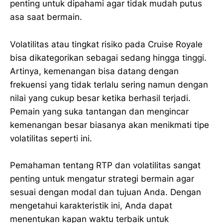
penting untuk dipahami agar tidak mudah putus
asa saat bermain.
Volatilitas atau tingkat risiko pada Cruise Royale
bisa dikategorikan sebagai sedang hingga tinggi.
Artinya, kemenangan bisa datang dengan
frekuensi yang tidak terlalu sering namun dengan
nilai yang cukup besar ketika berhasil terjadi.
Pemain yang suka tantangan dan mengincar
kemenangan besar biasanya akan menikmati tipe
volatilitas seperti ini.
Pemahaman tentang RTP dan volatilitas sangat
penting untuk mengatur strategi bermain agar
sesuai dengan modal dan tujuan Anda. Dengan
mengetahui karakteristik ini, Anda dapat
menentukan kapan waktu terbaik untuk