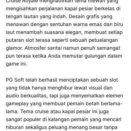
Cruise Royale menghadirkan tema mewah yang
mengisahkan perjalanan kapal pesiar berkelas di
tengah lautan yang indah. Desain grafis yang
menawan dengan sentuhan warna emas dan biru
laut menambah suasana elegan, membuat setiap
putaran slot terasa seperti sebuah petualangan
glamor. Atmosfer santai namun penuh semangat
pun terasa ketika Anda memutar gulungan dalam
game ini.
PG Soft telah berhasil menciptakan sebuah slot
yang tidak hanya menghibur lewat visual dan
audio berkualitas, tapi juga menyematkan elemen
gameplay yang membuat pemain betah berlama-
lama. Tema cruise atau kapal pesiar ini juga
sangat populer di kalangan pemain yang mencari
hiburan sekaligus peluang menang besar tanpa