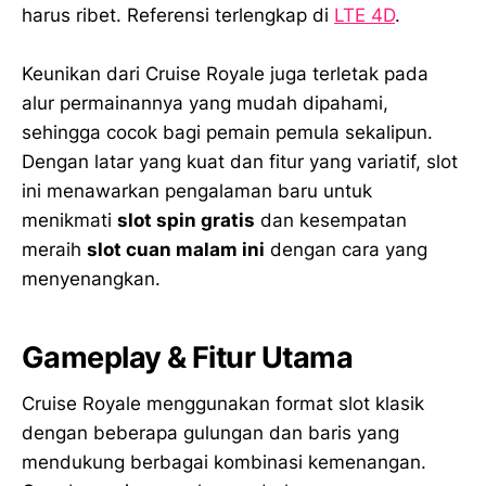
harus ribet. Referensi terlengkap di
LTE 4D
.
Keunikan dari Cruise Royale juga terletak pada
alur permainannya yang mudah dipahami,
sehingga cocok bagi pemain pemula sekalipun.
Dengan latar yang kuat dan fitur yang variatif, slot
ini menawarkan pengalaman baru untuk
menikmati
slot spin gratis
dan kesempatan
meraih
slot cuan malam ini
dengan cara yang
menyenangkan.
Gameplay & Fitur Utama
Cruise Royale menggunakan format slot klasik
dengan beberapa gulungan dan baris yang
mendukung berbagai kombinasi kemenangan.