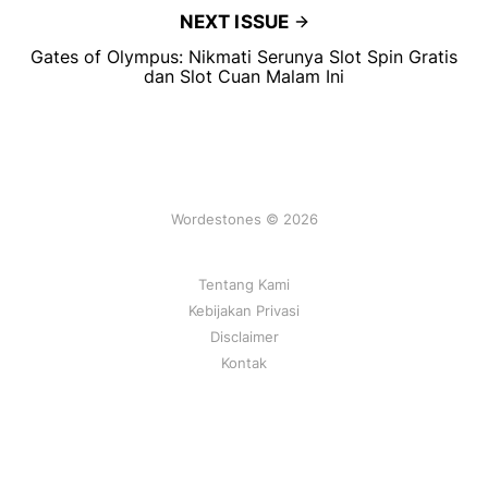
NEXT ISSUE
Gates of Olympus: Nikmati Serunya Slot Spin Gratis
dan Slot Cuan Malam Ini
Wordestones © 2026
Tentang Kami
Kebijakan Privasi
Disclaimer
Kontak