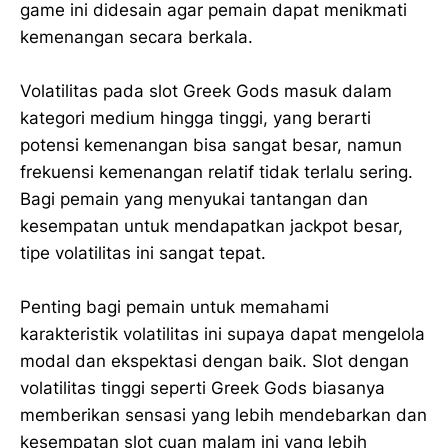
game ini didesain agar pemain dapat menikmati
kemenangan secara berkala.
Volatilitas pada slot Greek Gods masuk dalam
kategori medium hingga tinggi, yang berarti
potensi kemenangan bisa sangat besar, namun
frekuensi kemenangan relatif tidak terlalu sering.
Bagi pemain yang menyukai tantangan dan
kesempatan untuk mendapatkan jackpot besar,
tipe volatilitas ini sangat tepat.
Penting bagi pemain untuk memahami
karakteristik volatilitas ini supaya dapat mengelola
modal dan ekspektasi dengan baik. Slot dengan
volatilitas tinggi seperti Greek Gods biasanya
memberikan sensasi yang lebih mendebarkan dan
kesempatan slot cuan malam ini yang lebih