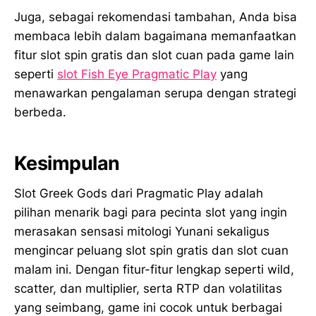
Juga, sebagai rekomendasi tambahan, Anda bisa
membaca lebih dalam bagaimana memanfaatkan
fitur slot spin gratis dan slot cuan pada game lain
seperti
slot Fish Eye Pragmatic Play
yang
menawarkan pengalaman serupa dengan strategi
berbeda.
Kesimpulan
Slot Greek Gods dari Pragmatic Play adalah
pilihan menarik bagi para pecinta slot yang ingin
merasakan sensasi mitologi Yunani sekaligus
mengincar peluang slot spin gratis dan slot cuan
malam ini. Dengan fitur-fitur lengkap seperti wild,
scatter, dan multiplier, serta RTP dan volatilitas
yang seimbang, game ini cocok untuk berbagai