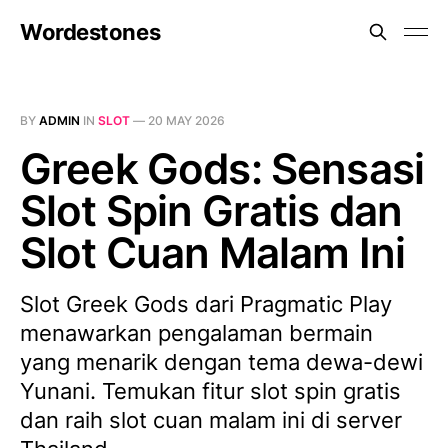
Wordestones
BY
ADMIN
IN
SLOT
—
20 MAY 2026
Greek Gods: Sensasi
Slot Spin Gratis dan
Slot Cuan Malam Ini
Slot Greek Gods dari Pragmatic Play
menawarkan pengalaman bermain
yang menarik dengan tema dewa-dewi
Yunani. Temukan fitur slot spin gratis
dan raih slot cuan malam ini di server