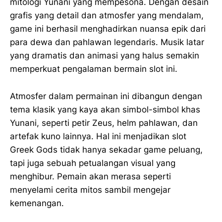
mitologi Yunani yang mempesona. Dengan desain
grafis yang detail dan atmosfer yang mendalam,
game ini berhasil menghadirkan nuansa epik dari
para dewa dan pahlawan legendaris. Musik latar
yang dramatis dan animasi yang halus semakin
memperkuat pengalaman bermain slot ini.
Atmosfer dalam permainan ini dibangun dengan
tema klasik yang kaya akan simbol-simbol khas
Yunani, seperti petir Zeus, helm pahlawan, dan
artefak kuno lainnya. Hal ini menjadikan slot
Greek Gods tidak hanya sekadar game peluang,
tapi juga sebuah petualangan visual yang
menghibur. Pemain akan merasa seperti
menyelami cerita mitos sambil mengejar
kemenangan.