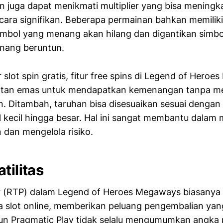
in juga dapat menikmati multiplier yang bisa meningk
ra signifikan. Beberapa permainan bahkan memiliki 
simbol yang menang akan hilang dan digantikan simbo
nang beruntun.
slot spin gratis, fitur free spins di Legend of Hero
atan emas untuk mendapatkan kemenangan tanpa m
 Ditambah, taruhan bisa disesuaikan sesuai dengan
l kecil hingga besar. Hal ini sangat membantu dalam
 dan mengelola risiko.
tilitas
er (RTP) dalam Legend of Heroes Megaways biasanya
ta slot online, memberikan peluang pengembalian yang
n Pragmatic Play tidak selalu mengumumkan angka p