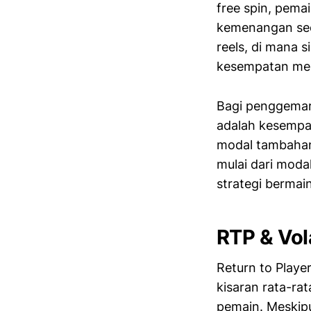
free spin, pema
kemenangan seca
reels, di mana 
kesempatan me
Bagi penggemar 
adalah kesemp
modal tambahan.
mulai dari moda
strategi bermain
RTP & Vola
Return to Play
kisaran rata-ra
pemain. Meskipu