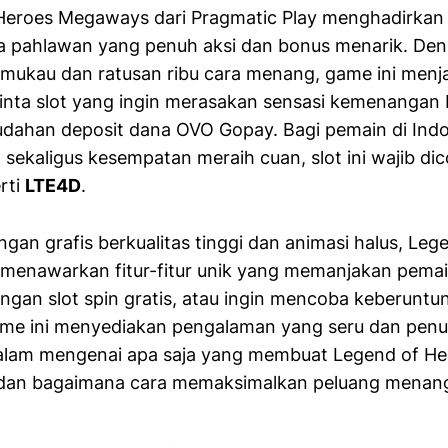
 Heroes Megaways dari Pragmatic Play menghadirkan
ia pahlawan yang penuh aksi dan bonus menarik. De
mukau dan ratusan ribu cara menang, game ini menjad
cinta slot yang ingin merasakan sensasi kemenangan 
dahan deposit dana OVO Gopay. Bagi pemain di Ind
 sekaligus kesempatan meraih cuan, slot ini wajib dic
rti
LTE4D
.
ngan grafis berkualitas tinggi dan animasi halus, Le
menawarkan fitur-fitur unik yang memanjakan pemai
engan slot spin gratis, atau ingin mencoba keberuntu
game ini menyediakan pengalaman yang seru dan penu
h dalam mengenai apa saja yang membuat Legend of 
 dan bagaimana cara memaksimalkan peluang menan