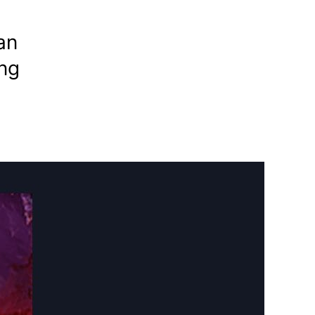
an
ang