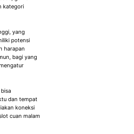
m kategori
nggi, yang
liki potensi
an harapan
mun, bagi yang
 mengatur
 bisa
ktu dan tempat
diakan koneksi
slot cuan malam