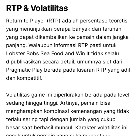
RTP & Volatilitas
Return to Player (RTP) adalah persentase teoretis
yang menunjukkan berapa banyak dari taruhan
yang dapat dikembalikan ke pemain dalam jangka
panjang. Walaupun informasi RTP pasti untuk
Lobster Bobs Sea Food and Win It tidak selalu
dipublikasikan secara detail, umumnya slot dari
Pragmatic Play berada pada kisaran RTP yang adil
dan kompetitif.
Volatilitas game ini diperkirakan berada pada level
sedang hingga tinggi. Artinya, pemain bisa
mengharapkan kombinasi kemenangan yang tidak
terlalu sering tapi dengan jumlah yang cukup
besar saat berhasil muncul. Karakter volatilitas ini
cocok untuk pemain yang suka menantang