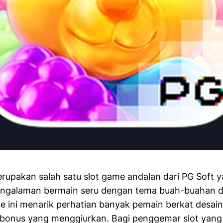
rupakan salah satu slot game andalan dari PG Soft 
ngalaman bermain seru dengan tema buah-buahan 
e ini menarik perhatian banyak pemain berkat desa
r bonus yang menggiurkan. Bagi penggemar slot yan