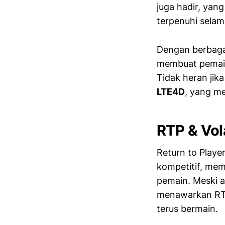
juga hadir, yan
terpenuhi sela
Dengan berbagai
membuat pemain
Tidak heran jika
LTE4D
, yang m
RTP & Vola
Return to Playe
kompetitif, me
pemain. Meski an
menawarkan RTP
terus bermain.