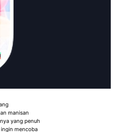
yang
dan manisan
innya yang penuh
g ingin mencoba