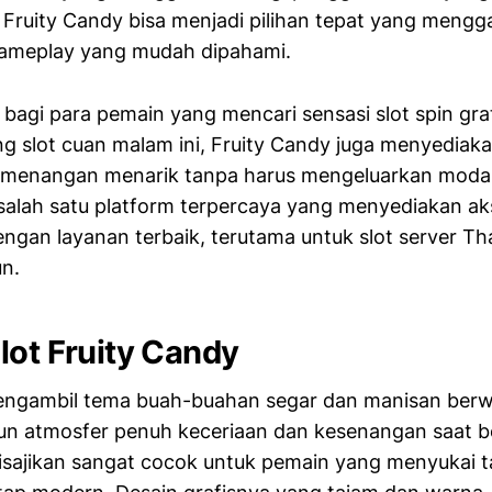
Fruity Candy bisa menjadi pilihan tepat yang mengg
gameplay yang mudah dipahami.
 bagi para pemain yang mencari sensasi slot spin grat
g slot cuan malam ini, Fruity Candy juga menyedia
menangan menarik tanpa harus mengeluarkan modal b
salah satu platform terpercaya yang menyediakan a
engan layanan terbaik, terutama untuk slot server Th
n.
lot Fruity Candy
engambil tema buah-buahan segar dan manisan berw
 atmosfer penuh keceriaan dan kesenangan saat b
sajikan sangat cocok untuk pemain yang menyukai t