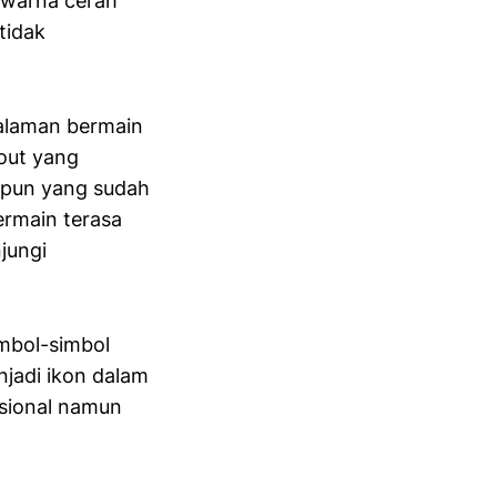
-warna cerah
tidak
galaman bermain
out yang
upun yang sudah
rmain terasa
jungi
mbol-simbol
njadi ikon dalam
isional namun