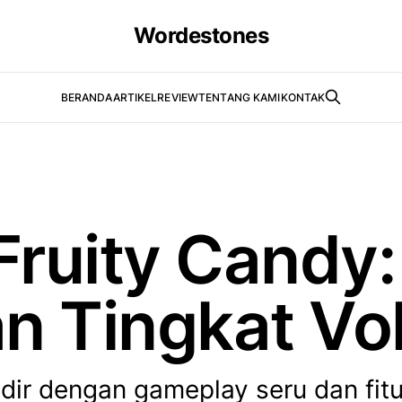
Wordestones
BERANDA
ARTIKEL
REVIEW
TENTANG KAMI
KONTAK
ruity Candy: 
n Tingkat Vol
adir dengan gameplay seru dan fitu