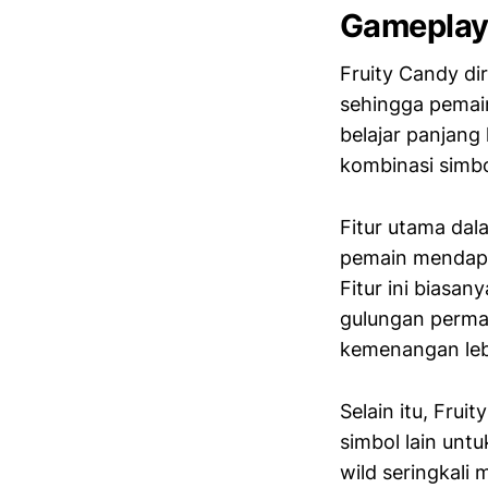
Gameplay 
Fruity Candy d
sehingga pemai
belajar panjang
kombinasi sim
Fitur utama dal
pemain mendapa
Fitur ini biasa
gulungan permai
kemenangan leb
Selain itu, Fru
simbol lain un
wild seringkali 