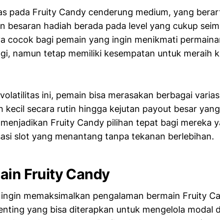
itas pada Fruity Candy cenderung medium, yang berart
besaran hadiah berada pada level yang cukup seimba
a cocok bagi pemain yang ingin menikmati permaina
inggi, namun tetap memiliki kesempatan untuk merai
volatilitas ini, pemain bisa merasakan berbagai vari
h kecil secara rutin hingga kejutan payout besar yang
menjadikan Fruity Candy pilihan tepat bagi mereka y
asi slot yang menantang tanpa tekanan berlebihan.
ain Fruity Candy
 ingin memaksimalkan pengalaman bermain Fruity Ca
enting yang bisa diterapkan untuk mengelola modal 