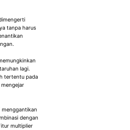
dimengerti
ya tanpa harus
enantikan
ngan.
ng memungkinkan
aruhan lagi.
ah tertentu pada
k mengejar
si menggantikan
mbinasi dengan
tur multiplier