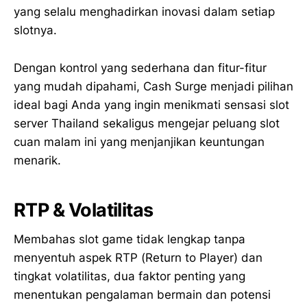
yang selalu menghadirkan inovasi dalam setiap
slotnya.
Dengan kontrol yang sederhana dan fitur-fitur
yang mudah dipahami, Cash Surge menjadi pilihan
ideal bagi Anda yang ingin menikmati sensasi slot
server Thailand sekaligus mengejar peluang slot
cuan malam ini yang menjanjikan keuntungan
menarik.
RTP & Volatilitas
Membahas slot game tidak lengkap tanpa
menyentuh aspek RTP (Return to Player) dan
tingkat volatilitas, dua faktor penting yang
menentukan pengalaman bermain dan potensi