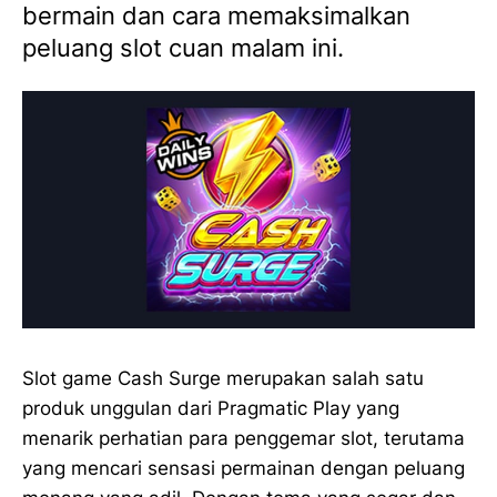
bermain dan cara memaksimalkan
peluang slot cuan malam ini.
Slot game Cash Surge merupakan salah satu
produk unggulan dari Pragmatic Play yang
menarik perhatian para penggemar slot, terutama
yang mencari sensasi permainan dengan peluang