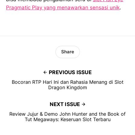
Pragmatic Play yang menawarkan sensasi unik
.
Share
PREVIOUS ISSUE
Bocoran RTP Hari Ini dan Rahasia Menang di Slot
Dragon Kingdom
NEXT ISSUE
Review Jujur & Demo John Hunter and the Book of
Tut Megaways: Keseruan Slot Terbaru