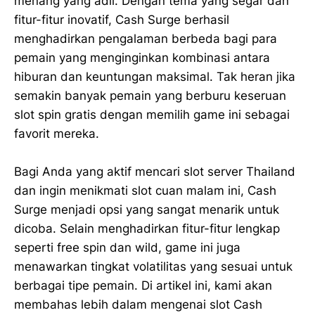
menang yang adil. Dengan tema yang segar dan
fitur-fitur inovatif, Cash Surge berhasil
menghadirkan pengalaman berbeda bagi para
pemain yang menginginkan kombinasi antara
hiburan dan keuntungan maksimal. Tak heran jika
semakin banyak pemain yang berburu keseruan
slot spin gratis dengan memilih game ini sebagai
favorit mereka.
Bagi Anda yang aktif mencari slot server Thailand
dan ingin menikmati slot cuan malam ini, Cash
Surge menjadi opsi yang sangat menarik untuk
dicoba. Selain menghadirkan fitur-fitur lengkap
seperti free spin dan wild, game ini juga
menawarkan tingkat volatilitas yang sesuai untuk
berbagai tipe pemain. Di artikel ini, kami akan
membahas lebih dalam mengenai slot Cash