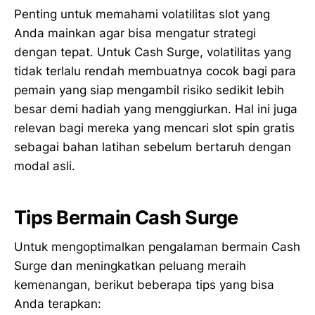
Penting untuk memahami volatilitas slot yang
Anda mainkan agar bisa mengatur strategi
dengan tepat. Untuk Cash Surge, volatilitas yang
tidak terlalu rendah membuatnya cocok bagi para
pemain yang siap mengambil risiko sedikit lebih
besar demi hadiah yang menggiurkan. Hal ini juga
relevan bagi mereka yang mencari slot spin gratis
sebagai bahan latihan sebelum bertaruh dengan
modal asli.
Tips Bermain Cash Surge
Untuk mengoptimalkan pengalaman bermain Cash
Surge dan meningkatkan peluang meraih
kemenangan, berikut beberapa tips yang bisa
Anda terapkan: