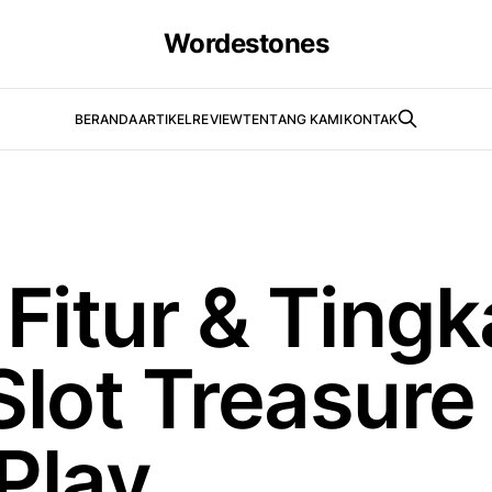
Wordestones
BERANDA
ARTIKEL
REVIEW
TENTANG KAMI
KONTAK
itur & Tingk
 Slot Treasure
Play