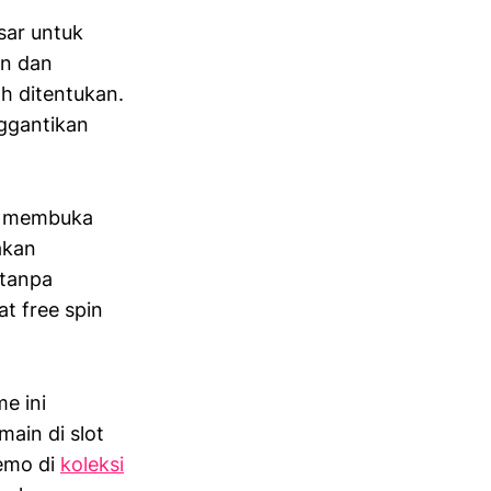
sar untuk
n dan
h ditentukan.
nggantikan
si membuka
akan
 tanpa
at free spin
me ini
ain di slot
demo di
koleksi