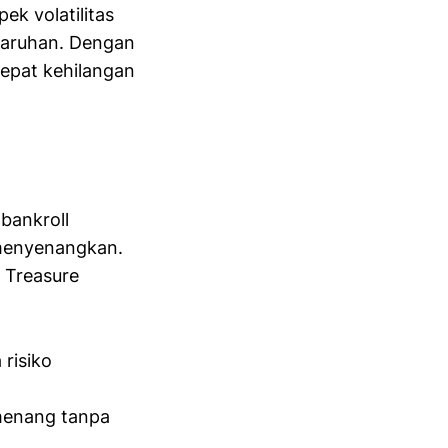
k volatilitas
 taruhan. Dengan
cepat kehilangan
bankroll
 menyenangkan.
t Treasure
risiko
menang tanpa