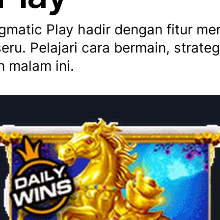
gmatic Play hadir dengan fitur me
seru. Pelajari cara bermain, strateg
n malam ini.