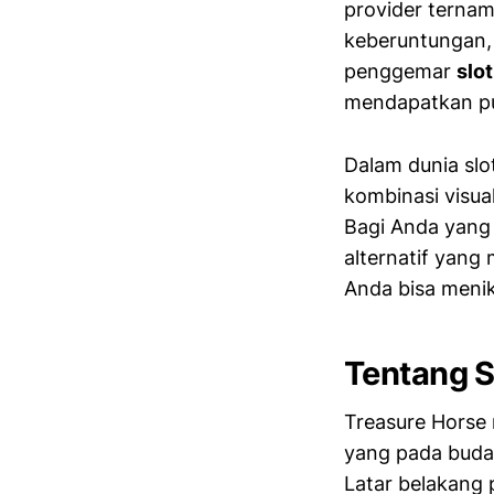
provider terna
keberuntungan,
penggemar
slot
mendapatkan pu
Dalam dunia slo
kombinasi visu
Bagi Anda yang
alternatif yang
Anda bisa menik
Tentang S
Treasure Horse
yang pada buda
Latar belakang