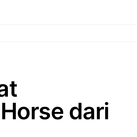
at
 Horse dari