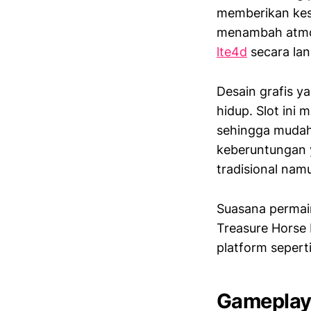
memberikan kes
menambah atmos
lte4d
secara la
Desain grafis y
hidup. Slot ini
sehingga mudah
keberuntungan y
tradisional na
Suasana permai
Treasure Horse 
platform sepert
Gameplay 