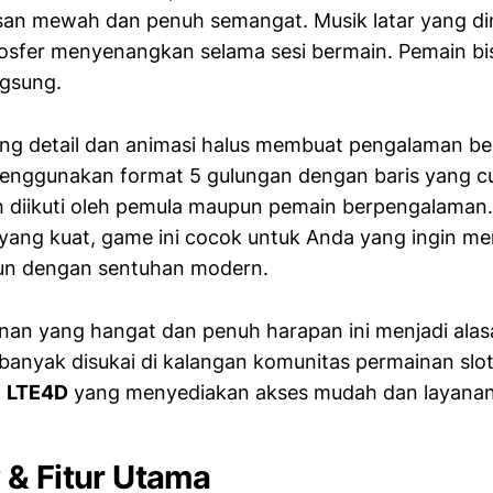
an mewah dan penuh semangat. Musik latar yang di
fer menyenangkan selama sesi bermain. Pemain b
ngsung.
ang detail dan animasi halus membuat pengalaman b
 menggunakan format 5 gulungan dengan baris yang c
 diikuti oleh pemula maupun pemain berpengalaman
ang kuat, game ini cocok untuk Anda yang ingin me
mun dengan sentuhan modern.
nan yang hangat dan penuh harapan ini menjadi al
banyak disukai di kalangan komunitas permainan slot
i
LTE4D
yang menyediakan akses mudah dan layanan 
& Fitur Utama