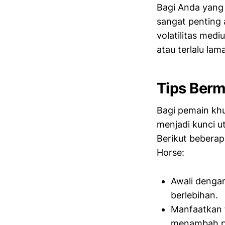
Bagi Anda yang 
sangat penting 
volatilitas med
atau terlalu la
Tips Berm
Bagi pemain kh
menjadi kunci 
Berikut beberap
Horse:
Awali dengan
berlebihan.
Manfaatkan 
menambah p