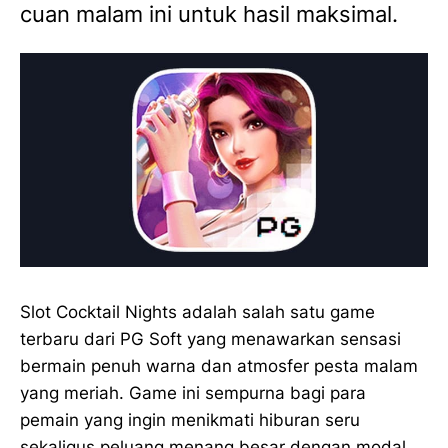
cuan malam ini untuk hasil maksimal.
Slot Cocktail Nights adalah salah satu game
terbaru dari PG Soft yang menawarkan sensasi
bermain penuh warna dan atmosfer pesta malam
yang meriah. Game ini sempurna bagi para
pemain yang ingin menikmati hiburan seru
sekaligus peluang menang besar dengan modal