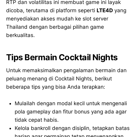
RTP dan volatilitas ini membuat game ini layak
dicoba, terutama di platform seperti
LTE4D
yang
menyediakan akses mudah ke slot server
Thailand dengan berbagai pilihan game
berkualitas.
Tips Bermain Cocktail Nights
Untuk memaksimalkan pengalaman bermain dan
peluang menang di Cocktail Nights, berikut
beberapa tips yang bisa Anda terapkan:
Mulailah dengan modal kecil untuk mengenali
pola gameplay dan fitur bonus yang ada agar
tidak cepat habis.
Kelola bankroll dengan disiplin, tetapkan batas
harian agar permainan tetap menyenangkan