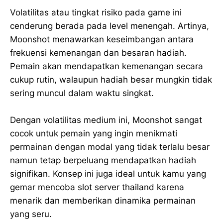
Volatilitas atau tingkat risiko pada game ini
cenderung berada pada level menengah. Artinya,
Moonshot menawarkan keseimbangan antara
frekuensi kemenangan dan besaran hadiah.
Pemain akan mendapatkan kemenangan secara
cukup rutin, walaupun hadiah besar mungkin tidak
sering muncul dalam waktu singkat.
Dengan volatilitas medium ini, Moonshot sangat
cocok untuk pemain yang ingin menikmati
permainan dengan modal yang tidak terlalu besar
namun tetap berpeluang mendapatkan hadiah
signifikan. Konsep ini juga ideal untuk kamu yang
gemar mencoba slot server thailand karena
menarik dan memberikan dinamika permainan
yang seru.