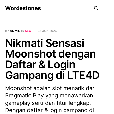
Wordestones
BY
ADMIN
IN
SLOT
—
28 JUN 2026
Nikmati Sensasi
Moonshot dengan
Daftar & Login
Gampang di LTE4D
Moonshot adalah slot menarik dari
Pragmatic Play yang menawarkan
gameplay seru dan fitur lengkap.
Dengan daftar & login gampang di