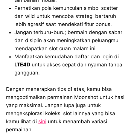
tambahan modal.
Perhatikan pola kemunculan simbol scatter
dan wild untuk mencoba strategi bertaruh
lebih agresif saat mendekati fitur bonus.
Jangan terburu-buru; bermain dengan sabar
dan disiplin akan meningkatkan peluangmu
mendapatkan slot cuan malam ini.
Manfaatkan kemudahan daftar dan login di
LTE4D
untuk akses cepat dan nyaman tanpa
gangguan.
Dengan menerapkan tips di atas, kamu bisa
mengoptimalkan permainan Moonshot untuk hasil
yang maksimal. Jangan lupa juga untuk
mengeksplorasi koleksi slot lainnya yang bisa
kamu lihat di
sini
untuk menambah variasi
permainan.