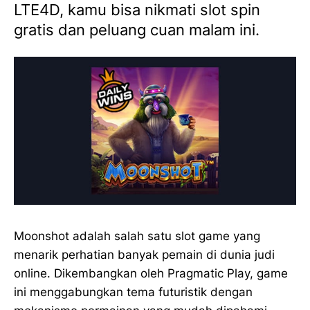
LTE4D, kamu bisa nikmati slot spin
gratis dan peluang cuan malam ini.
Moonshot adalah salah satu slot game yang
menarik perhatian banyak pemain di dunia judi
online. Dikembangkan oleh Pragmatic Play, game
ini menggabungkan tema futuristik dengan