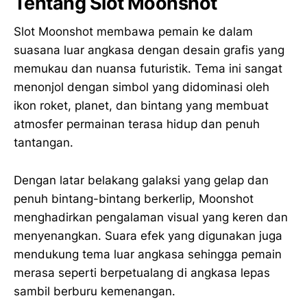
Tentang Slot Moonshot
Slot Moonshot membawa pemain ke dalam
suasana luar angkasa dengan desain grafis yang
memukau dan nuansa futuristik. Tema ini sangat
menonjol dengan simbol yang didominasi oleh
ikon roket, planet, dan bintang yang membuat
atmosfer permainan terasa hidup dan penuh
tantangan.
Dengan latar belakang galaksi yang gelap dan
penuh bintang-bintang berkerlip, Moonshot
menghadirkan pengalaman visual yang keren dan
menyenangkan. Suara efek yang digunakan juga
mendukung tema luar angkasa sehingga pemain
merasa seperti berpetualang di angkasa lepas
sambil berburu kemenangan.