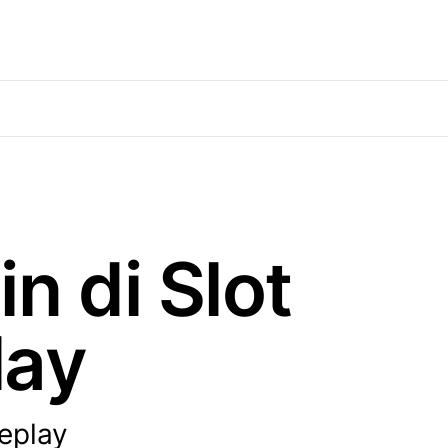
n di Slot
lay
eplay