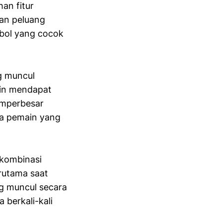
an fitur
kan peluang
mbol yang cocok
ng muncul
main mendapat
emperbesar
ara pemain yang
 kombinasi
rutama saat
ng muncul secara
berkali-kali