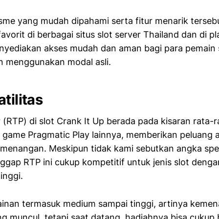
e yang mudah dipahami serta fitur menarik tersebu
favorit di berbagai situs slot server Thailand dan di p
yediakan akses mudah dan aman bagi para pemain sl
n menggunakan modal asli.
tilitas
r (RTP) di slot Crank It Up berada pada kisaran rata
game Pragmatic Play lainnya, memberikan peluang a
emenangan. Meskipun tidak kami sebutkan angka spes
ap RTP ini cukup kompetitif untuk jenis slot dengan 
inggi.
mainan termasuk medium sampai tinggi, artinya kem
ing muncul, tetapi saat datang, hadiahnya bisa cukup b