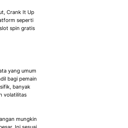
t, Crank It Up
latform seperti
ot spin gratis
-rata yang umum
dil bagi pemain
ifik, banyak
volatilitas
enangan mungkin
esar. Ini sesuai