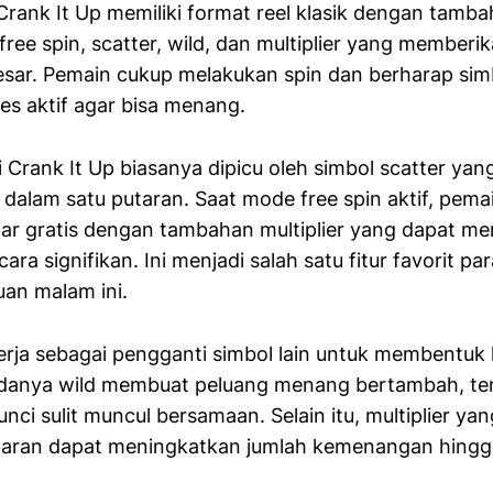
Crank It Up memiliki format reel klasik dengan tambah
free spin, scatter, wild, dan multiplier yang memberi
esar. Pemain cukup melakukan spin dan berharap si
nes aktif agar bisa menang.
di Crank It Up biasanya dipicu oleh simbol scatter ya
li dalam satu putaran. Saat mode free spin aktif, pe
ar gratis dengan tambahan multiplier yang dapat m
ra signifikan. Ini menjadi salah satu fitur favorit p
an malam ini.
erja sebagai pengganti simbol lain untuk membentuk
anya wild membuat peluang menang bertambah, te
nci sulit muncul bersamaan. Selain itu, multiplier ya
taran dapat meningkatkan jumlah kemenangan hingga 