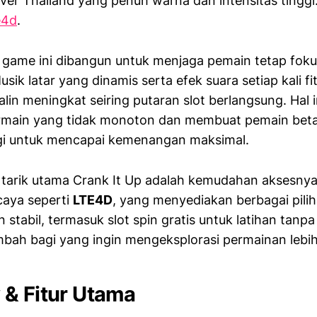
rver Thailand yang penuh warna dan intensitas tinggi
e4d
.
 game ini dibangun untuk menjaga pemain tetap fok
ik latar yang dinamis serta efek suara setiap kali fit
in meningkat seiring putaran slot berlangsung. Hal 
rmain yang tidak monoton dan membuat pemain be
egi untuk mencapai kemenangan maksimal.
 tarik utama Crank It Up adalah kemudahan aksesnya
caya seperti
LTE4D
, yang menyediakan berbagai pili
n stabil, termasuk slot spin gratis untuk latihan tanpa 
ambah bagi yang ingin mengeksplorasi permainan lebi
& Fitur Utama