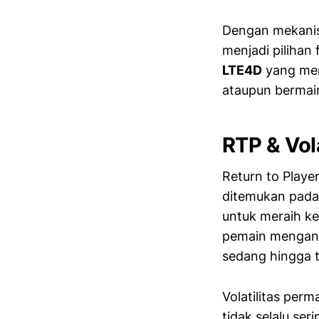
Dengan mekanism
menjadi pilihan 
LTE4D
yang men
ataupun bermai
RTP & Vola
Return to Playe
ditemukan pada 
untuk meraih k
pemain mengangg
sedang hingga t
Volatilitas per
tidak selalu ser