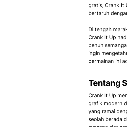
gratis, Crank I
bertaruh dengan
Di tengah marak
Crank It Up had
penuh semangat
ingin mengetahu
permainan ini a
Tentang S
Crank It Up men
grafik modern d
yang ramai den
seolah berada d