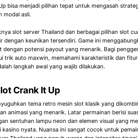
t Up bisa menjadi pilihan tepat untuk mengasah strate
 modal asli.
nya slot server Thailand dan berbagai pilihan slot cu
ir dengan keunikan tersendiri. Game ini menggabun
 dengan potensi payout yang menarik. Bagi penggem
i trik auto maxwin, memahami karakteristik dan fitu
dalah langkah awal yang wajib dilakukan.
lot Crank It Up
yuguhkan tema retro mesin slot klasik yang dikomb
an animasi yang menarik. Latar permainan berisi sua
gan sentuhan lampu neon dan elemen visual yang m
i kasino nyata. Nuansa ini sangat cocok untuk pemai