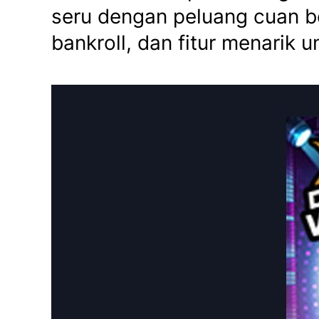
seru dengan peluang cuan be
bankroll, dan fitur menarik u