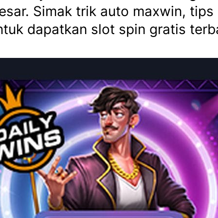
sar. Simak trik auto maxwin, tips
ntuk dapatkan slot spin gratis terb