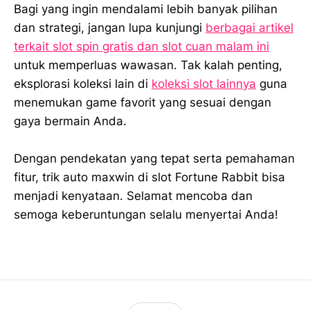
Bagi yang ingin mendalami lebih banyak pilihan
dan strategi, jangan lupa kunjungi
berbagai artikel
terkait slot spin gratis dan slot cuan malam ini
untuk memperluas wawasan. Tak kalah penting,
eksplorasi koleksi lain di
koleksi slot lainnya
guna
menemukan game favorit yang sesuai dengan
gaya bermain Anda.
Dengan pendekatan yang tepat serta pemahaman
fitur, trik auto maxwin di slot Fortune Rabbit bisa
menjadi kenyataan. Selamat mencoba dan
semoga keberuntungan selalu menyertai Anda!