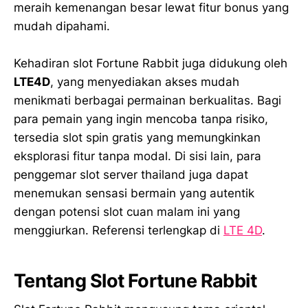
meraih kemenangan besar lewat fitur bonus yang
mudah dipahami.
Kehadiran slot Fortune Rabbit juga didukung oleh
LTE4D
, yang menyediakan akses mudah
menikmati berbagai permainan berkualitas. Bagi
para pemain yang ingin mencoba tanpa risiko,
tersedia slot spin gratis yang memungkinkan
eksplorasi fitur tanpa modal. Di sisi lain, para
penggemar slot server thailand juga dapat
menemukan sensasi bermain yang autentik
dengan potensi slot cuan malam ini yang
menggiurkan. Referensi terlengkap di
LTE 4D
.
Tentang Slot Fortune Rabbit