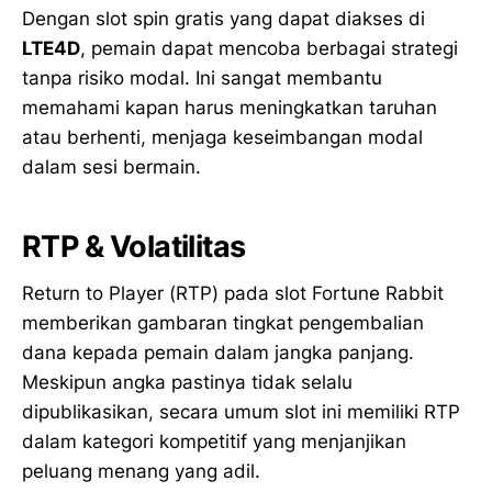
Dengan slot spin gratis yang dapat diakses di
LTE4D
, pemain dapat mencoba berbagai strategi
tanpa risiko modal. Ini sangat membantu
memahami kapan harus meningkatkan taruhan
atau berhenti, menjaga keseimbangan modal
dalam sesi bermain.
RTP & Volatilitas
Return to Player (RTP) pada slot Fortune Rabbit
memberikan gambaran tingkat pengembalian
dana kepada pemain dalam jangka panjang.
Meskipun angka pastinya tidak selalu
dipublikasikan, secara umum slot ini memiliki RTP
dalam kategori kompetitif yang menjanjikan
peluang menang yang adil.