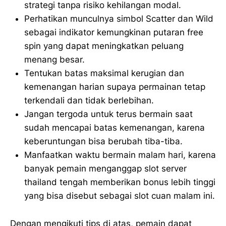
strategi tanpa risiko kehilangan modal.
Perhatikan munculnya simbol Scatter dan Wild
sebagai indikator kemungkinan putaran free
spin yang dapat meningkatkan peluang
menang besar.
Tentukan batas maksimal kerugian dan
kemenangan harian supaya permainan tetap
terkendali dan tidak berlebihan.
Jangan tergoda untuk terus bermain saat
sudah mencapai batas kemenangan, karena
keberuntungan bisa berubah tiba-tiba.
Manfaatkan waktu bermain malam hari, karena
banyak pemain menganggap slot server
thailand tengah memberikan bonus lebih tinggi
yang bisa disebut sebagai slot cuan malam ini.
Dengan mengikuti tips di atas, pemain dapat