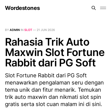
Wordestones
BY
ADMIN
IN
SLOT
—
21 JUN 2026
Rahasia Trik Auto
Maxwin Slot Fortune
Rabbit dari PG Soft
Slot Fortune Rabbit dari PG Soft
menawarkan pengalaman seru dengan
tema unik dan fitur menarik. Temukan
trik auto maxwin dan nikmati slot spin
gratis serta slot cuan malam ini di sini.