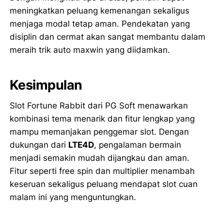
meningkatkan peluang kemenangan sekaligus
menjaga modal tetap aman. Pendekatan yang
disiplin dan cermat akan sangat membantu dalam
meraih trik auto maxwin yang diidamkan.
Kesimpulan
Slot Fortune Rabbit dari PG Soft menawarkan
kombinasi tema menarik dan fitur lengkap yang
mampu memanjakan penggemar slot. Dengan
dukungan dari
LTE4D
, pengalaman bermain
menjadi semakin mudah dijangkau dan aman.
Fitur seperti free spin dan multiplier menambah
keseruan sekaligus peluang mendapat slot cuan
malam ini yang menguntungkan.