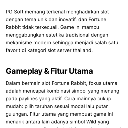
PG Soft memang terkenal menghadirkan slot
dengan tema unik dan inovatif, dan Fortune
Rabbit tidak terkecuali. Game ini mampu
menggabungkan estetika tradisional dengan
mekanisme modern sehingga menjadi salah satu
favorit di kategori slot server thailand.
Gameplay & Fitur Utama
Dalam bermain slot Fortune Rabbit, fokus utama
adalah mencapai kombinasi simbol yang menang
pada paylines yang aktif. Cara mainnya cukup
mudah: pilih taruhan sesuai modal lalu putar
gulungan. Fitur utama yang membuat game ini
menarik antara lain adanya simbol Wild yang