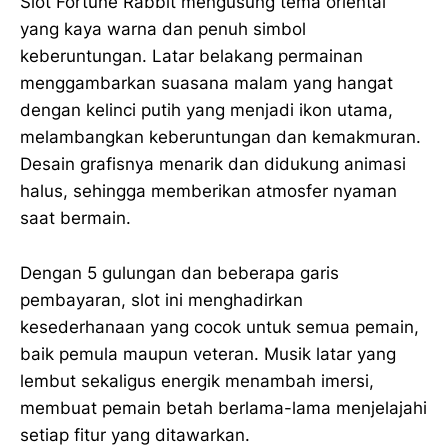
Slot Fortune Rabbit mengusung tema oriental
yang kaya warna dan penuh simbol
keberuntungan. Latar belakang permainan
menggambarkan suasana malam yang hangat
dengan kelinci putih yang menjadi ikon utama,
melambangkan keberuntungan dan kemakmuran.
Desain grafisnya menarik dan didukung animasi
halus, sehingga memberikan atmosfer nyaman
saat bermain.
Dengan 5 gulungan dan beberapa garis
pembayaran, slot ini menghadirkan
kesederhanaan yang cocok untuk semua pemain,
baik pemula maupun veteran. Musik latar yang
lembut sekaligus energik menambah imersi,
membuat pemain betah berlama-lama menjelajahi
setiap fitur yang ditawarkan.