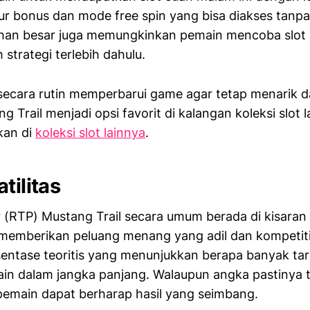
tur bonus dan mode free spin yang bisa diakses tanpa
an besar juga memungkinkan pemain mencoba slot s
strategi terlebih dahulu.
secara rutin memperbarui game agar tetap menarik da
 Trail menjadi opsi favorit di kalangan koleksi slot 
kan di
koleksi slot lainnya
.
tilitas
r (RTP) Mustang Trail secara umum berada di kisaran 
 memberikan peluang menang yang adil dan kompetiti
entase teoritis yang menunjukkan berapa banyak ta
in dalam jangka panjang. Walaupun angka pastinya ti
 pemain dapat berharap hasil yang seimbang.