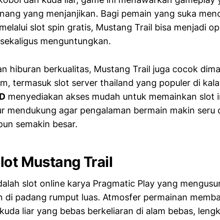
ang yang menjanjikan. Bagi pemain yang suka men
lalui slot spin gratis, Mustang Trail bisa menjadi op
sekaligus menguntungkan.
an hiburan berkualitas, Mustang Trail juga cocok dima
rm, termasuk slot server thailand yang populer di ka
D
menyediakan akses mudah untuk memainkan slot in
tur mendukung agar pengalaman bermain makin seru d
pun semakin besar.
lot Mustang Trail
dalah slot online karya Pragmatic Play yang mengus
n di padang rumput luas. Atmosfer permainan memb
 kuda liar yang bebas berkeliaran di alam bebas, len