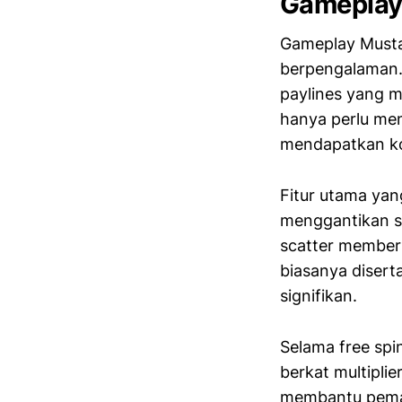
Gameplay 
Gameplay Musta
berpengalaman.
paylines yang 
hanya perlu me
mendapatkan ko
Fitur utama yan
menggantikan si
scatter member
biasanya disert
signifikan.
Selama free spi
berkat multiplie
membantu pemai