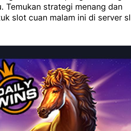
u. Temukan strategi menang dan
uk slot cuan malam ini di server sl