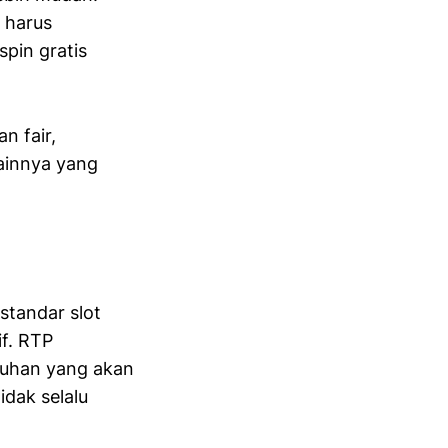
 harus
pin gratis
n fair,
lainnya yang
standar slot
f. RTP
ruhan yang akan
dak selalu