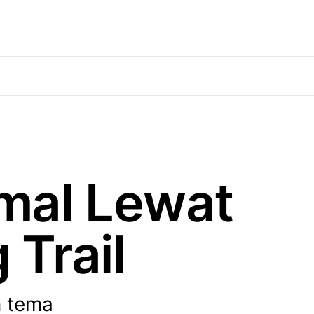
mal Lewat
 Trail
n tema