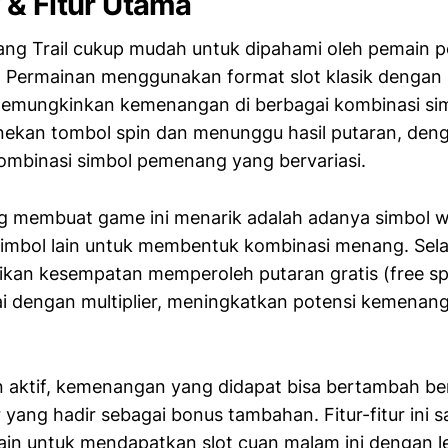
& Fitur Utama
ng Trail cukup mudah untuk dipahami oleh pemain 
 Permainan menggunakan format slot klasik dengan
memungkinkan kemenangan di berbagai kombinasi si
nekan tombol spin dan menunggu hasil putaran, den
mbinasi simbol pemenang yang bervariasi.
g membuat game ini menarik adalah adanya simbol w
mbol lain untuk membentuk kombinasi menang. Selain 
ikan kesempatan memperoleh putaran gratis (free sp
ai dengan multiplier, meningkatkan potensi kemenan
n aktif, kemenangan yang didapat bisa bertambah berka
r yang hadir sebagai bonus tambahan. Fitur-fitur ini 
n untuk mendapatkan slot cuan malam ini dengan l