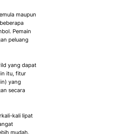
pemula maupun
 beberapa
mbol. Pemain
gan peluang
ild yang dapat
itu, fitur
in) yang
gan secara
li-kali lipat
sangat
ebih mudah.