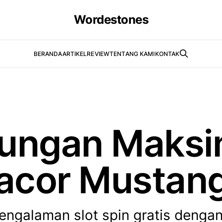
Wordestones
BERANDA
ARTIKEL
REVIEW
TENTANG KAMI
KONTAK
tungan Maksi
Gacor Mustang
engalaman slot spin gratis denga