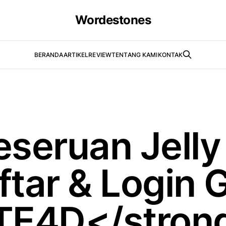
Wordestones
BERANDA
ARTIKEL
REVIEW
TENTANG KAMI
KONTAK
eseruan Jell
tar & Login 
TE4D</stron