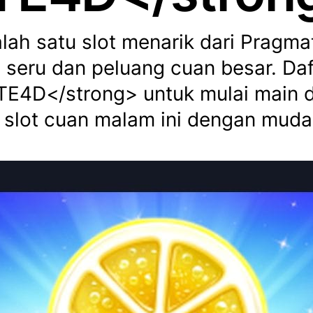
lah satu slot menarik dari Pragma
eru dan peluang cuan besar. Daf
TE4D</strong> untuk mulai main 
ta slot cuan malam ini dengan muda