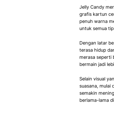
Jelly Candy me
grafis kartun c
penuh warna m
untuk semua tip
Dengan latar be
terasa hidup da
merasa seperti
bermain jadi leb
Selain visual y
suasana, mulai d
semakin mening
berlama-lama d