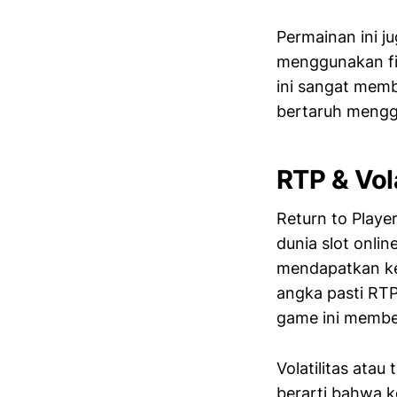
Permainan ini 
menggunakan fit
ini sangat mem
bertaruh mengg
RTP & Vola
Return to Playe
dunia slot onli
mendapatkan ke
angka pasti RTP
game ini membe
Volatilitas atau
berarti bahwa k