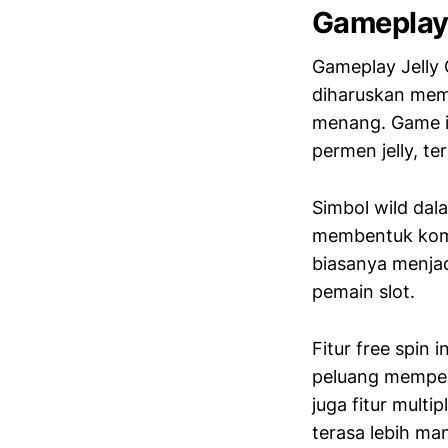
Gameplay 
Gameplay Jelly
diharuskan mem
menang. Game i
permen jelly, te
Simbol wild dal
membentuk komb
biasanya menjad
pemain slot.
Fitur free spin
peluang memper
juga fitur mult
terasa lebih m