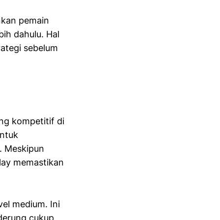
nkan pemain
ih dahulu. Hal
ategi sebelum
ng kompetitif di
untuk
. Meskipun
Play memastikan
vel medium. Ini
nderung cukup