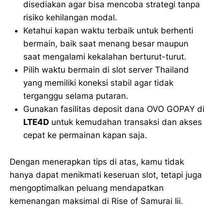
disediakan agar bisa mencoba strategi tanpa
risiko kehilangan modal.
Ketahui kapan waktu terbaik untuk berhenti
bermain, baik saat menang besar maupun
saat mengalami kekalahan berturut-turut.
Pilih waktu bermain di slot server Thailand
yang memiliki koneksi stabil agar tidak
terganggu selama putaran.
Gunakan fasilitas deposit dana OVO GOPAY di
LTE4D
untuk kemudahan transaksi dan akses
cepat ke permainan kapan saja.
Dengan menerapkan tips di atas, kamu tidak
hanya dapat menikmati keseruan slot, tetapi juga
mengoptimalkan peluang mendapatkan
kemenangan maksimal di Rise of Samurai Iii.