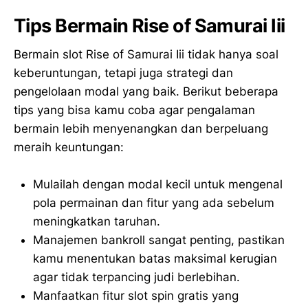
Tips Bermain Rise of Samurai Iii
Bermain slot Rise of Samurai Iii tidak hanya soal
keberuntungan, tetapi juga strategi dan
pengelolaan modal yang baik. Berikut beberapa
tips yang bisa kamu coba agar pengalaman
bermain lebih menyenangkan dan berpeluang
meraih keuntungan:
Mulailah dengan modal kecil untuk mengenal
pola permainan dan fitur yang ada sebelum
meningkatkan taruhan.
Manajemen bankroll sangat penting, pastikan
kamu menentukan batas maksimal kerugian
agar tidak terpancing judi berlebihan.
Manfaatkan fitur slot spin gratis yang