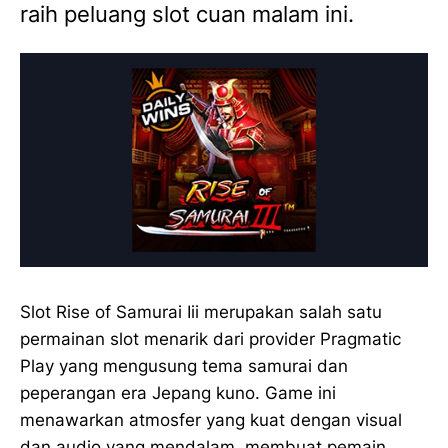
raih peluang slot cuan malam ini.
Slot Rise of Samurai Iii merupakan salah satu
permainan slot menarik dari provider Pragmatic
Play yang mengusung tema samurai dan
peperangan era Jepang kuno. Game ini
menawarkan atmosfer yang kuat dengan visual
dan audio yang mendalam, membuat pemain