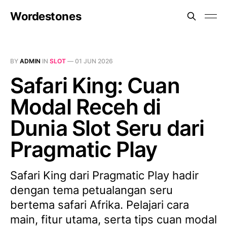
Wordestones
BY
ADMIN
IN
SLOT
—
01 JUN 2026
Safari King: Cuan
Modal Receh di
Dunia Slot Seru dari
Pragmatic Play
Safari King dari Pragmatic Play hadir
dengan tema petualangan seru
bertema safari Afrika. Pelajari cara
main, fitur utama, serta tips cuan modal