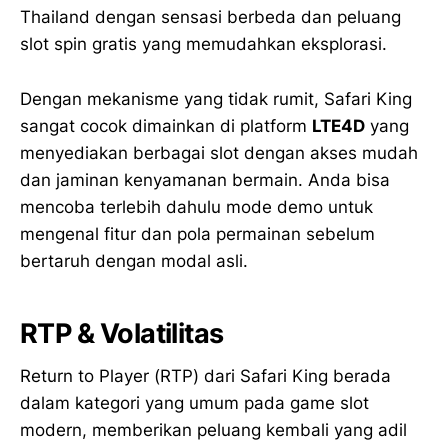
Thailand dengan sensasi berbeda dan peluang
slot spin gratis yang memudahkan eksplorasi.
Dengan mekanisme yang tidak rumit, Safari King
sangat cocok dimainkan di platform
LTE4D
yang
menyediakan berbagai slot dengan akses mudah
dan jaminan kenyamanan bermain. Anda bisa
mencoba terlebih dahulu mode demo untuk
mengenal fitur dan pola permainan sebelum
bertaruh dengan modal asli.
RTP & Volatilitas
Return to Player (RTP) dari Safari King berada
dalam kategori yang umum pada game slot
modern, memberikan peluang kembali yang adil