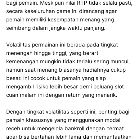
bagi pemain. Meskipun nilai RTP tidak selalu pasti,
secara keseluruhan game ini dirancang agar
pemain memiliki kesempatan menang yang
seimbang dalam jangka waktu panjang.
Volatilitas permainan ini berada pada tingkat
menengah hingga tinggi, yang berarti
kemenangan mungkin tidak terlalu sering muncul,
namun saat menang biasanya hadiahnya cukup
besar. Ini cocok untuk pemain yang siap
mengambil risiko lebih besar demi peluang slot
cuan malam ini dengan return yang menarik.
Dengan tingkat volatilitas seperti ini, penting bagi
pemain khususnya yang menggunakan modal
receh untuk mengelola bankroll dengan cermat
agar bisa bertahan lebih lama dan memanfaatkan