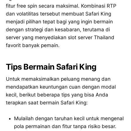
fitur free spin secara maksimal. Kombinasi RTP
dan volatilitas tersebut membuat Safari King
menjadi pilihan tepat bagi yang ingin bermain
dengan strategi dan kesabaran, terutama di
server yang menyediakan slot server Thailand
favorit banyak pemain.
Tips Bermain Safari King
Untuk memaksimalkan peluang menang dan
mendapatkan keuntungan cuan dengan modal
kecil, berikut beberapa tips yang bisa Anda
terapkan saat bermain Safari King:
Mulailah dengan taruhan kecil untuk mengenal
pola permainan dan fitur tanpa risiko besar.