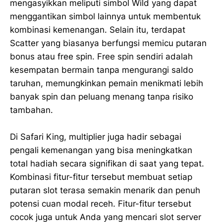
mengasyikkan meliputi simbol Wild yang dapat
menggantikan simbol lainnya untuk membentuk
kombinasi kemenangan. Selain itu, terdapat
Scatter yang biasanya berfungsi memicu putaran
bonus atau free spin. Free spin sendiri adalah
kesempatan bermain tanpa mengurangi saldo
taruhan, memungkinkan pemain menikmati lebih
banyak spin dan peluang menang tanpa risiko
tambahan.
Di Safari King, multiplier juga hadir sebagai
pengali kemenangan yang bisa meningkatkan
total hadiah secara signifikan di saat yang tepat.
Kombinasi fitur-fitur tersebut membuat setiap
putaran slot terasa semakin menarik dan penuh
potensi cuan modal receh. Fitur-fitur tersebut
cocok juga untuk Anda yang mencari slot server