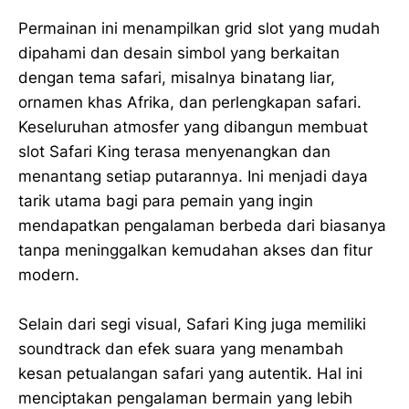
Permainan ini menampilkan grid slot yang mudah
dipahami dan desain simbol yang berkaitan
dengan tema safari, misalnya binatang liar,
ornamen khas Afrika, dan perlengkapan safari.
Keseluruhan atmosfer yang dibangun membuat
slot Safari King terasa menyenangkan dan
menantang setiap putarannya. Ini menjadi daya
tarik utama bagi para pemain yang ingin
mendapatkan pengalaman berbeda dari biasanya
tanpa meninggalkan kemudahan akses dan fitur
modern.
Selain dari segi visual, Safari King juga memiliki
soundtrack dan efek suara yang menambah
kesan petualangan safari yang autentik. Hal ini
menciptakan pengalaman bermain yang lebih