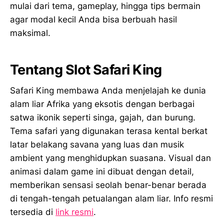
mulai dari tema, gameplay, hingga tips bermain
agar modal kecil Anda bisa berbuah hasil
maksimal.
Tentang Slot Safari King
Safari King membawa Anda menjelajah ke dunia
alam liar Afrika yang eksotis dengan berbagai
satwa ikonik seperti singa, gajah, dan burung.
Tema safari yang digunakan terasa kental berkat
latar belakang savana yang luas dan musik
ambient yang menghidupkan suasana. Visual dan
animasi dalam game ini dibuat dengan detail,
memberikan sensasi seolah benar-benar berada
di tengah-tengah petualangan alam liar. Info resmi
tersedia di
link resmi
.