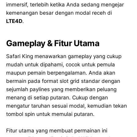
immersif, terlebih ketika Anda sedang mengejar
kemenangan besar dengan modal receh di
LTE4D
.
Gameplay & Fitur Utama
Safari King menawarkan gameplay yang cukup
mudah untuk dipahami, cocok untuk pemula
maupun pemain berpengalaman. Anda akan
bermain pada format slot grid standar dengan
sejumlah paylines yang memberikan peluang
menang di setiap putaran. Cukup dengan
mengatur taruhan sesuai modal, kemudian tekan
tombol spin untuk memulai putaran.
Fitur utama yang membuat permainan ini