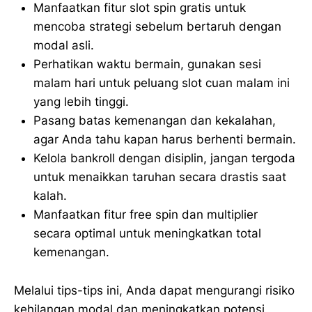
Manfaatkan fitur slot spin gratis untuk
mencoba strategi sebelum bertaruh dengan
modal asli.
Perhatikan waktu bermain, gunakan sesi
malam hari untuk peluang slot cuan malam ini
yang lebih tinggi.
Pasang batas kemenangan dan kekalahan,
agar Anda tahu kapan harus berhenti bermain.
Kelola bankroll dengan disiplin, jangan tergoda
untuk menaikkan taruhan secara drastis saat
kalah.
Manfaatkan fitur free spin dan multiplier
secara optimal untuk meningkatkan total
kemenangan.
Melalui tips-tips ini, Anda dapat mengurangi risiko
kehilangan modal dan meningkatkan potensi