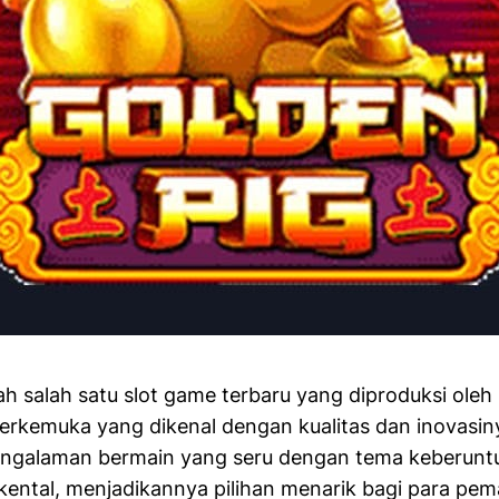
ah salah satu slot game terbaru yang diproduksi oleh
erkemuka yang dikenal dengan kualitas dan inovasin
galaman bermain yang seru dengan tema keberunt
ental, menjadikannya pilihan menarik bagi para pem