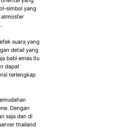
oriental yang
ol-simbol yang
 atmosfer
.
 efek suara yang
gan detail yang
ja babi emas itu
in dapat
nsi terlengkap
 kemudahan
hone. Dengan
n saja dan di
erver thailand