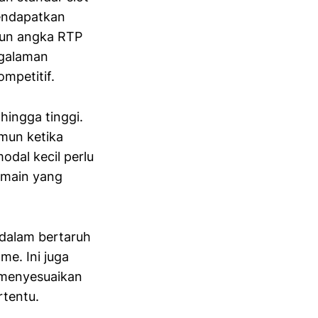
mendapatkan
pun angka RTP
ngalaman
mpetitif.
 hingga tinggi.
amun ketika
dal kecil perlu
ermain yang
 dalam bertaruh
me. Ini juga
a menyesuaikan
rtentu.