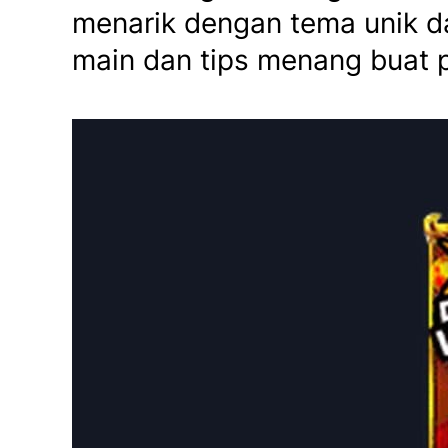
menarik dengan tema unik d
main dan tips menang buat p