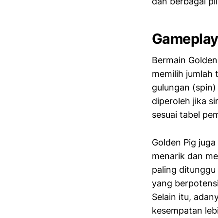
dan berbagai pil
Gameplay 
Bermain Golden
memilih jumlah 
gulungan (spin
diperoleh jika 
sesuai tabel pe
Golden Pig juga
menarik dan mem
paling ditunggu
yang berpotens
Selain itu, ada
kesempatan leb