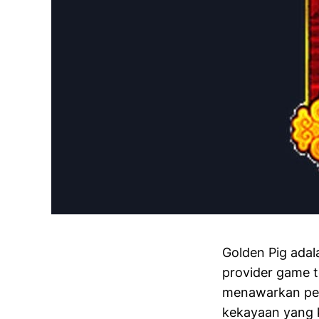
Golden Pig adal
provider game t
menawarkan pen
kekayaan yang k