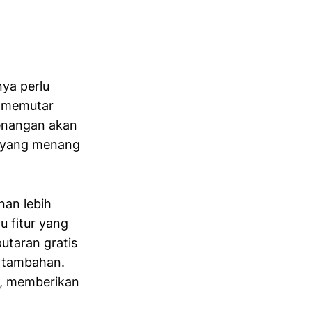
ya perlu
n memutar
enangan akan
i yang menang
nan lebih
 fitur yang
utaran gratis
 tambahan.
ni, memberikan