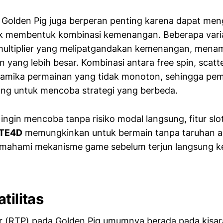
m Golden Pig juga berperan penting karena dapat me
tuk membentuk kombinasi kemenangan. Beberapa vari
ultiplier yang melipatgandakan kemenangan, mena
 yang lebih besar. Kombinasi antara free spin, scatter
amika permainan yang tidak monoton, sehingga pema
ang untuk mencoba strategi yang berbeda.
ngin mencoba tanpa risiko modal langsung, fitur slot
LTE4D
memungkinkan untuk bermain tanpa taruhan as
mahami mekanisme game sebelum terjun langsung k
tilitas
r (RTP) pada Golden Pig umumnya berada pada kisara