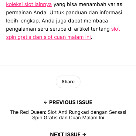
koleksi slot lainnya
yang bisa menambah variasi
permainan Anda. Untuk panduan dan informasi
lebih lengkap, Anda juga dapat membaca
pengalaman seru serupa di artikel tentang
slot
spin gratis dan slot cuan malam ini
.
Share
PREVIOUS ISSUE
The Red Queen: Slot Anti Rungkad dengan Sensasi
Spin Gratis dan Cuan Malam Ini
NEXT ISSUE