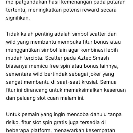
melipatgandakan hasil kemenangan pada putaran
tertentu, meningkatkan potensi reward secara
signifikan.
Tidak kalah penting adalah simbol scatter dan
wild yang membantu membuka fitur bonus atau
menggantikan simbol lain agar kombinasi lebih
mudah tercipta. Scatter pada Aztec Smash
biasanya memicu free spin atau bonus lainnya,
sementara wild bertindak sebagai joker yang
sangat membantu di saat-saat krusial. Semua
fitur ini dirancang untuk memaksimalkan keseruan
dan peluang slot cuan malam ini.
Untuk pemain yang ingin mencoba dahulu tanpa
risiko, fitur slot spin gratis juga tersedia di
beberapa platform, menawarkan kesempatan