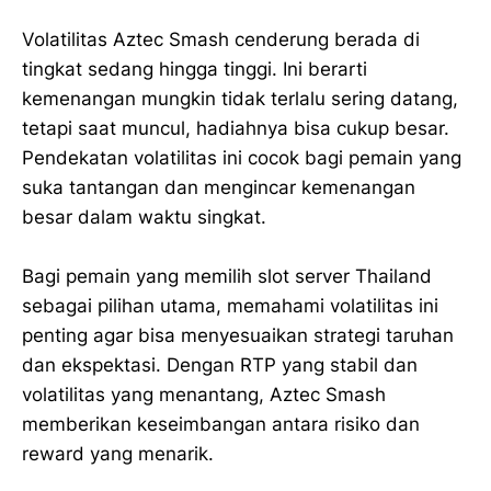
Volatilitas Aztec Smash cenderung berada di
tingkat sedang hingga tinggi. Ini berarti
kemenangan mungkin tidak terlalu sering datang,
tetapi saat muncul, hadiahnya bisa cukup besar.
Pendekatan volatilitas ini cocok bagi pemain yang
suka tantangan dan mengincar kemenangan
besar dalam waktu singkat.
Bagi pemain yang memilih slot server Thailand
sebagai pilihan utama, memahami volatilitas ini
penting agar bisa menyesuaikan strategi taruhan
dan ekspektasi. Dengan RTP yang stabil dan
volatilitas yang menantang, Aztec Smash
memberikan keseimbangan antara risiko dan
reward yang menarik.