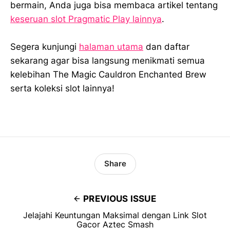
bermain, Anda juga bisa membaca artikel tentang
keseruan slot Pragmatic Play lainnya
.
Segera kunjungi
halaman utama
dan daftar
sekarang agar bisa langsung menikmati semua
kelebihan The Magic Cauldron Enchanted Brew
serta koleksi slot lainnya!
Share
PREVIOUS ISSUE
Jelajahi Keuntungan Maksimal dengan Link Slot
Gacor Aztec Smash