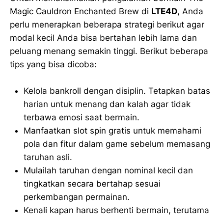
Magic Cauldron Enchanted Brew di
LTE4D
, Anda
perlu menerapkan beberapa strategi berikut agar
modal kecil Anda bisa bertahan lebih lama dan
peluang menang semakin tinggi. Berikut beberapa
tips yang bisa dicoba:
Kelola bankroll dengan disiplin. Tetapkan batas
harian untuk menang dan kalah agar tidak
terbawa emosi saat bermain.
Manfaatkan slot spin gratis untuk memahami
pola dan fitur dalam game sebelum memasang
taruhan asli.
Mulailah taruhan dengan nominal kecil dan
tingkatkan secara bertahap sesuai
perkembangan permainan.
Kenali kapan harus berhenti bermain, terutama