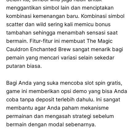
menggantikan simbol lain dan menciptakan
kombinasi kemenangan baru. Kombinasi simbol
scatter dan wild sering kali memicu bonus
tambahan sehingga menambah sensasi saat
bermain. Fitur-fitur ini membuat The Magic
Cauldron Enchanted Brew sangat menarik bagi
pemain yang mencari variasi selain sekedar
putaran biasa.
Bagi Anda yang suka mencoba slot spin gratis,
game ini memberikan opsi demo yang bisa Anda
coba tanpa deposit terlebih dahulu. Ini sangat
membantu agar Anda paham mekanisme
permainan dan mengasah strategi sebelum
bermain dengan modal sebenarnya.