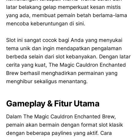
latar belakang gelap memperkuat kesan mistis
yang ada, membuat pemain betah berlama-lama
mencoba keberuntungan di sini.
Slot ini sangat cocok bagi Anda yang menyukai
tema unik dan ingin mendapatkan pengalaman
berbeda selain dari slot kebanyakan. Dengan latar
cerita yang kuat, The Magic Cauldron Enchanted
Brew berhasil menghadirkan permainan yang
menghibur sekaligus menantang.
Gameplay & Fitur Utama
Dalam The Magic Cauldron Enchanted Brew,
pemain akan bermain dengan format slot klasik
dengan beberapa paylines yang aktif. Cara