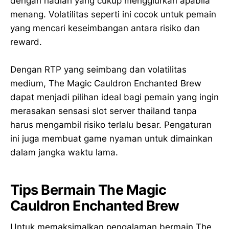
dengan hadiah yang cukup menggiurkan apabila
menang. Volatilitas seperti ini cocok untuk pemain
yang mencari keseimbangan antara risiko dan
reward.
Dengan RTP yang seimbang dan volatilitas
medium, The Magic Cauldron Enchanted Brew
dapat menjadi pilihan ideal bagi pemain yang ingin
merasakan sensasi slot server thailand tanpa
harus mengambil risiko terlalu besar. Pengaturan
ini juga membuat game nyaman untuk dimainkan
dalam jangka waktu lama.
Tips Bermain The Magic
Cauldron Enchanted Brew
Untuk memaksimalkan pengalaman bermain The